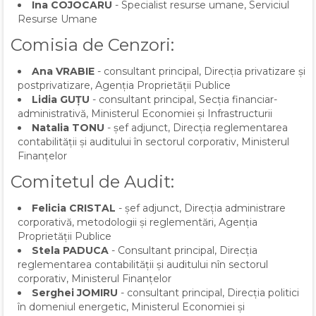
Ina COJOCARU
- Specialist resurse umane, Serviciul
Resurse Umane
Comisia de Cenzori:
Ana VRABIE
- consultant principal, Direcția privatizare și
postprivatizare, Agenția Proprietății Publice
Lidia GUȚU
- consultant principal, Secția financiar-
administrativă, Ministerul Economiei și Infrastructurii
Natalia TONU
- șef adjunct, Direcția reglementarea
contabilității și auditului în sectorul corporativ, Ministerul
Finanțelor
Comitetul de Audit:
Felicia CRISTAL
- șef adjunct, Direcția administrare
corporativă, metodologii și reglementări, Agenția
Proprietății Publice
Stela PADUCA
- Consultant principal, Direcția
reglementarea contabilității și auditului nîn sectorul
corporativ, Ministerul Finanțelor
Serghei JOMIRU
- consultant principal, Direcția politici
în domeniul energetic, Ministerul Economiei și