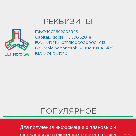
РЕКВИЗИТЫ
IDNO 1002602003945,
Capitalul social :117 796 320 lei
IBAN:MD21ML022510000000004015
B.C. Moldindconbank SA sucursala Bălți
BIC MOLDMD2X
ПОПУЛЯРНОЕ
Ghid Video pentru crearea cabinetului personal pe site-ul
Для получения информации о плановых и
CET-Nord
внеплановых отключениях посетите раздел
CET-Nord are un nou director general interimar