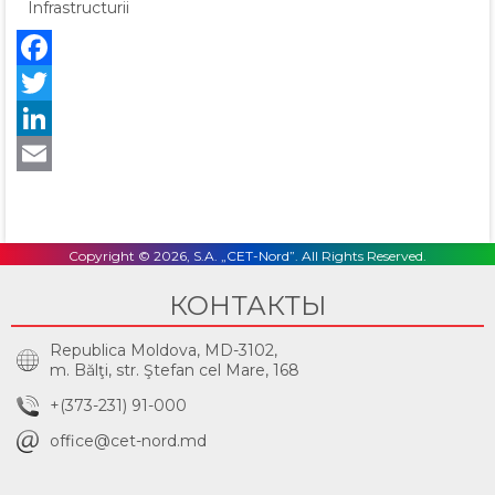
Infrastructurii
Facebook
Twitter
LinkedIn
Email
Copyright © 2026, S.A. „CET-Nord”. All Rights Reserved.
КОНТАКТЫ
Republica Moldova, MD-3102,
m. Bălţi, str. Ştefan cel Mare, 168
+(373-231) 91-000
office@cet-nord.md