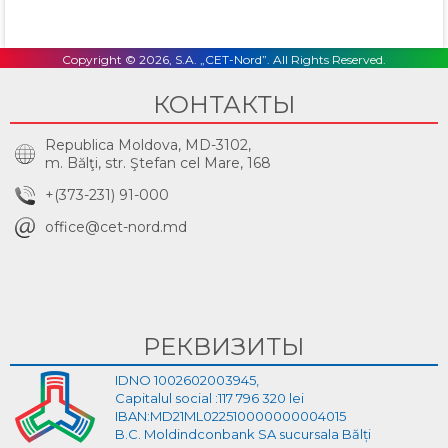
Copyright © 2026, S.A. „CET-Nord”. All Rights Reserved.
КОНТАКТЫ
Republica Moldova, MD-3102,
m. Bălţi, str. Ştefan cel Mare, 168
+(373-231) 91-000
office@cet-nord.md
РЕКВИЗИТЫ
IDNO 1002602003945,
Capitalul social :117 796 320 lei
IBAN:MD21ML022510000000004015
B.C. Moldindconbank SA sucursala Bălți